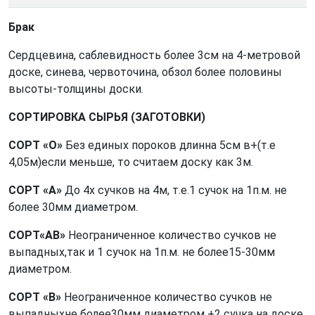
Брак
Cердцевина, саблевидность более 3см на 4-метровой
доске, синева, червоточина, обзол более половины
высоты-толщины доски.
СОРТИРОВКА СЫРЬЯ (ЗАГОТОВКИ)
СОРТ «O»
Без единых пороков длинна 5см в+(т.е
4,05м)если меньше, то считаем доску как 3м.
СОРТ «A»
До 4х сучков на 4м, т.е.1 сучок на 1п.м. не
более 30мм диаметром.
СОРТ«АB»
Неограниченное количество сучков не
выпадных,так и 1 сучок на 1п.м. не более15-30мм
диаметром.
СОРТ «B»
Неограниченное количество сучков не
выпадныхне более30мм диаметром +2 сучка на доске