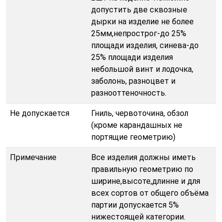
допустить две сквозные
дырки на изделие не более
25мм,непрострог-до 25%
площади изделия, синева-до
25% площади изделия
небольшой винт и лодочка,
заболонь, разноцвет и
разнооттеночность.
Не допускается
Гниль, червоточина, обзол
(кроме карандашных не
портящие геометрию)
Примечание
Все изделия должны иметь
правильную геометрию по
ширине,высоте,длинне и для
всех сортов от общего объёма
партии допускается 5%
нижестоящей категории.