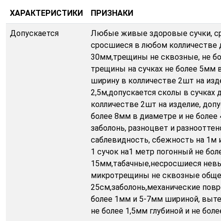
ХАРАКТЕРИСТИКИ
ПРИЗНАКИ
Допускается
Любые живые здоровые сучки, ср
сросшиеся в любом колличестве 
30мм,трещины не сквозные, не бо
трещины на сучках не более 5мм в
ширину в колличестве 2шт на изд
2,5м,допускается сколы в сучках 
колличестве 2шт на изделие, доп
более 8мм в диаметре и не более 
заболонь, разноцвет и разнооттен
саблевидность, сбежность на 1м и
1 сучок на1 метр погонный не бол
15мм,табачные,несросшиеся нев
микротрещины не сквозные обще
25см,заболонь,механические повр
более 1мм и 5-7мм шириной, выт
не более 1,5мм глубиной и не боле