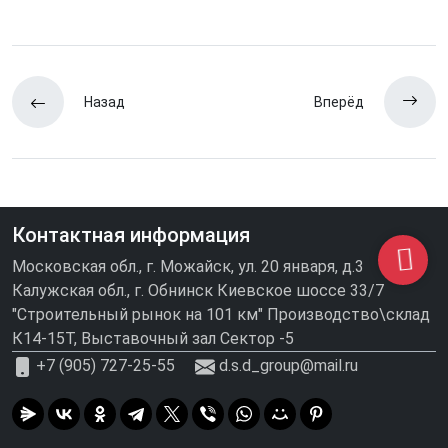
Назад
Вперёд
Контактная информация
Московская обл., г. Можайск, ул. 20 января, д.3
Калужская обл., г. Обнинск Киевское шоссе 33/7
"Строительный рынок на 101 км" Производство\склад
К14-15Т, Выставочный зал Сектор -5
+7 (905) 727-25-55
d.s.d_group@mail.ru