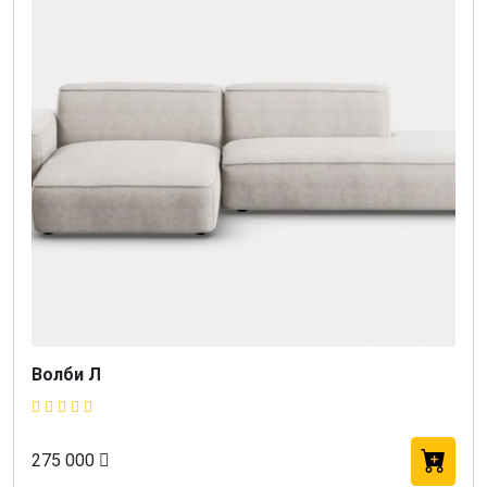
Волби Л
275 000