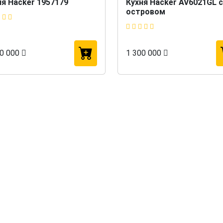
ня Hacker 1957179
Кухня Hacker AV6021GL с
островом
50 000
1 300 000