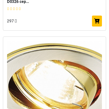
D0326 сер...
297