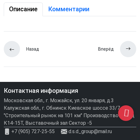
Описание
Комментарии
Назад
Вперёд
Контактная информация
Московская обл., г. Можайск, ул. 20 января, д.3
Калужская обл., г. Обнинск Киевское шоссе 33/7
"Строительный рынок на 101 км" Производство\склад
К14-15Т, Выставочный зал Сектор -5
+7 (905) 727-25-55
d.s.d_group@mail.ru