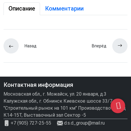
Описание
Комментарии
Назад
Вперёд
Контактная информация
Московская обл., г. Можайск, ул. 20 января, д.3
Калужская обл., г. Обнинск Киевское шоссе 33/7
"Строительный рынок на 101 км" Производство\склад
К14-15Т, Выставочный зал Сектор -5
+7 (905) 727-25-55
d.s.d_group@mail.ru