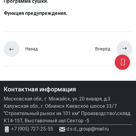
Программа сушки.
Функция предупреждения.
Назад
Вперёд
Контактная информация
Московская обл., г. Можайск, ул. 20 января, д.3
Калужская обл., г. Обнинск Киевское шоссе 33/7
"Строительный рынок на 101 км" Производство\склад
К14-15Т, Выставочный зал Сектор -5
+7 (905) 727-25-55
d.s.d_group@mail.ru