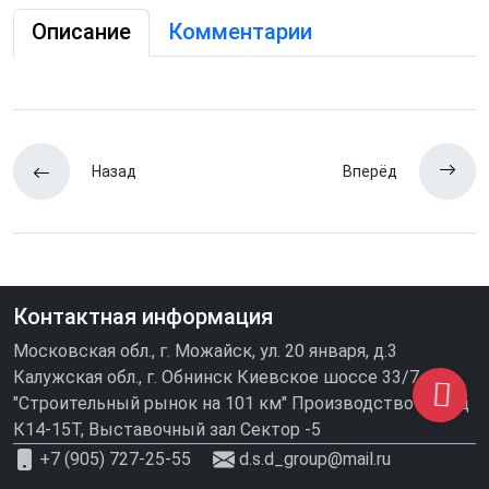
Описание
Комментарии
Назад
Вперёд
Контактная информация
Московская обл., г. Можайск, ул. 20 января, д.3
Калужская обл., г. Обнинск Киевское шоссе 33/7
"Строительный рынок на 101 км" Производство\склад
К14-15Т, Выставочный зал Сектор -5
+7 (905) 727-25-55
d.s.d_group@mail.ru