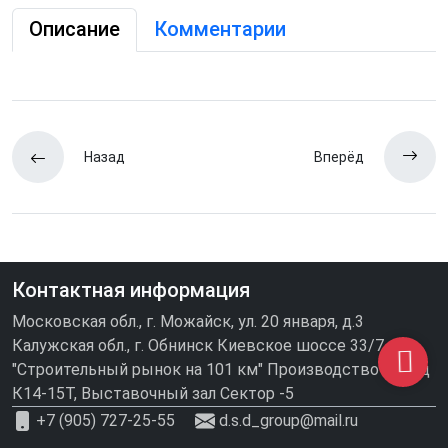
Описание
Комментарии
Назад
Вперёд
Контактная информация
Московская обл., г. Можайск, ул. 20 января, д.3
Калужская обл., г. Обнинск Киевское шоссе 33/7
"Строительный рынок на 101 км" Производство\склад
К14-15Т, Выставочный зал Сектор -5
+7 (905) 727-25-55
d.s.d_group@mail.ru