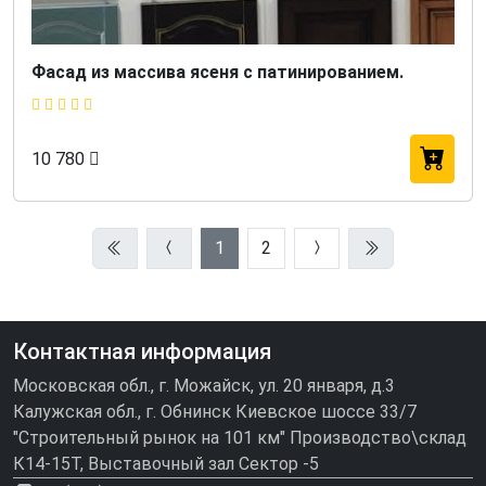
Фасад из массива ясеня с патинированием.
10 780
1
2
Контактная информация
Московская обл., г. Можайск, ул. 20 января, д.3
Калужская обл., г. Обнинск Киевское шоссе 33/7
"Строительный рынок на 101 км" Производство\склад
К14-15Т, Выставочный зал Сектор -5