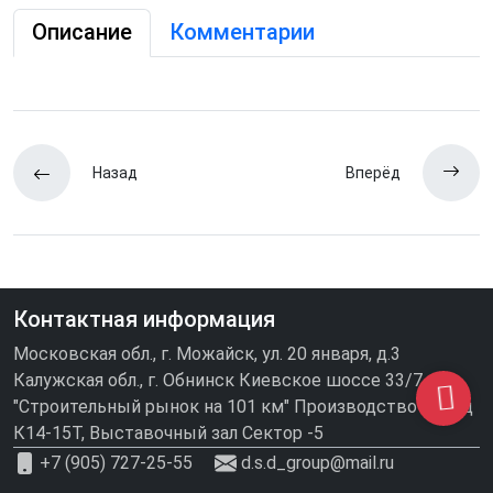
Описание
Комментарии
Назад
Вперёд
Контактная информация
Московская обл., г. Можайск, ул. 20 января, д.3
Калужская обл., г. Обнинск Киевское шоссе 33/7
"Строительный рынок на 101 км" Производство\склад
К14-15Т, Выставочный зал Сектор -5
+7 (905) 727-25-55
d.s.d_group@mail.ru