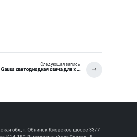
Следующая запись
Gauss светодиодная свеча для х …
ужская обл., г. Обнинск Киевское шоссе 33/7