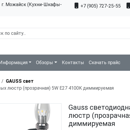
з г. Можайск (Кухни-Шкафы-
+7 (905) 727-25-55
Информация
Обзоры
Контакты
Скачать прайс
GAUSS свет
ных люстр (прозрачная) 5W E27 4100K диммируемая
Gauss светодиодн
люстр (прозрачна
диммируемая