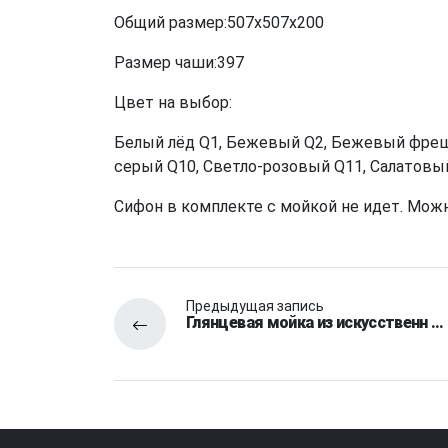
Общий размер:507x507x200
Размер чаши:397
Цвет на выбор:
Белый лёд Q1, Бежевый Q2, Бежевый фреш Q
серый Q10, Светло-розовый Q11, Салатовый 
Сифон в комплекте с мойкой не идет. Можн
Предыдущая запись
Глянцевая мойка из искусственн …