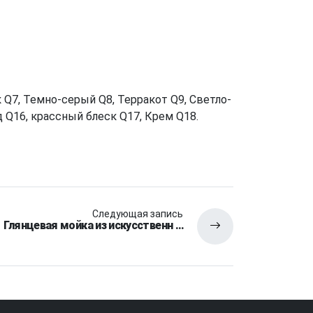
Q7, Темно-серый Q8, Терракот Q9, Светло-
 Q16, крассный блеск Q17, Крем Q18.
Следующая запись
Глянцевая мойка из искусственн …