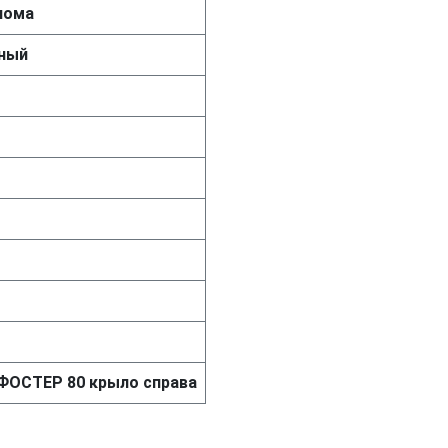
нома
ный
t ФОСТЕР 80 крыло справа