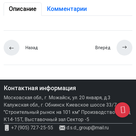
Описание
Комментарии
Назад
Вперёд
Контактная информация
Московская обл., г. Можайск, ул. 20 января, д.3
Калужская обл., г. Обнинск Киевское шоссе 33/7
"Строительный рынок на 101 км" Производство\склад
К14-15Т, Выставочный зал Сектор -5
+7 (905) 727-25-55
d.s.d_group@mail.ru