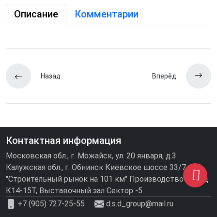
Описание
Комментарии
Назад
Вперёд
Контактная информация
Московская обл., г. Можайск, ул. 20 января, д.3
Калужская обл., г. Обнинск Киевское шоссе 33/7
"Строительный рынок на 101 км" Производство\склад
К14-15Т, Выставочный зал Сектор -5
+7 (905) 727-25-55
d.s.d_group@mail.ru