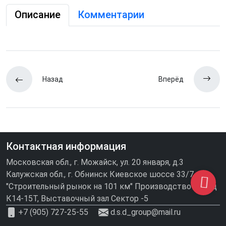
Описание
Комментарии
Назад
Вперёд
Контактная информация
Московская обл., г. Можайск, ул. 20 января, д.3
Калужская обл., г. Обнинск Киевское шоссе 33/7
"Строительный рынок на 101 км" Производство\склад
К14-15Т, Выставочный зал Сектор -5
+7 (905) 727-25-55
d.s.d_group@mail.ru