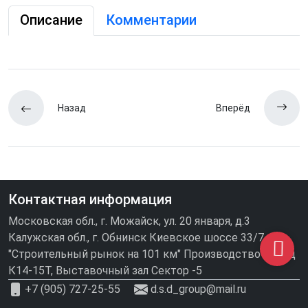
Описание
Комментарии
Назад
Вперёд
Контактная информация
Московская обл., г. Можайск, ул. 20 января, д.3
Калужская обл., г. Обнинск Киевское шоссе 33/7
"Строительный рынок на 101 км" Производство\склад
К14-15Т, Выставочный зал Сектор -5
+7 (905) 727-25-55
d.s.d_group@mail.ru