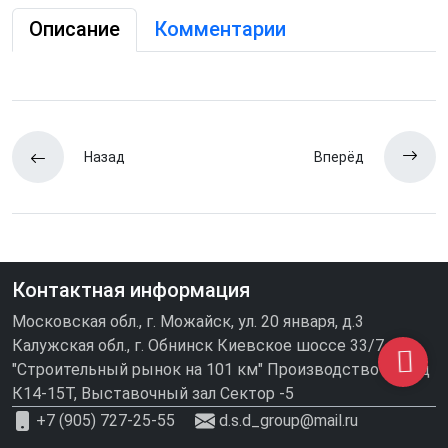
Описание
Комментарии
Назад
Вперёд
Контактная информация
Московская обл., г. Можайск, ул. 20 января, д.3
Калужская обл., г. Обнинск Киевское шоссе 33/7
"Строительный рынок на 101 км" Производство\склад
К14-15Т, Выставочный зал Сектор -5
+7 (905) 727-25-55
d.s.d_group@mail.ru