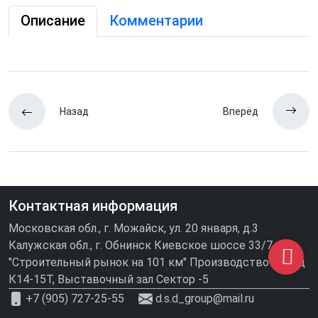
Описание
Комментарии
Назад
Вперёд
Контактная информация
Московская обл., г. Можайск, ул. 20 января, д.3
Калужская обл., г. Обнинск Киевское шоссе 33/7
"Строительный рынок на 101 км" Производство\склад
К14-15Т, Выставочный зал Сектор -5
+7 (905) 727-25-55
d.s.d_group@mail.ru