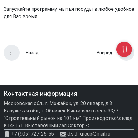
Запускайте программу мытья посуды в любое удобное
для Вас время.
Назад
Вперёд
Контактная информация
Московская обл., г. Можайск, ул. 20 января, д.3
Калужская обл., г. Обнинск Киевское шоссе 33/7
"Строительный рынок на 101 км" Производство\склад
К14-15Т, Выставочный зал Сектор -5
+7 (905) 727-25-55
d.s.d_group@mail.ru