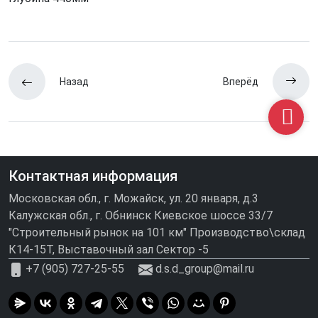
Назад
Вперёд
Контактная информация
Московская обл., г. Можайск, ул. 20 января, д.3
Калужская обл., г. Обнинск Киевское шоссе 33/7
"Строительный рынок на 101 км" Производство\склад
К14-15Т, Выставочный зал Сектор -5
+7 (905) 727-25-55
d.s.d_group@mail.ru