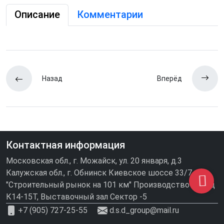
Описание
Комментарии
Назад
Вперёд
Контактная информация
Московская обл., г. Можайск, ул. 20 января, д.3
Калужская обл., г. Обнинск Киевское шоссе 33/7
"Строительный рынок на 101 км" Производство\склад
К14-15Т, Выставочный зал Сектор -5
+7 (905) 727-25-55
d.s.d_group@mail.ru