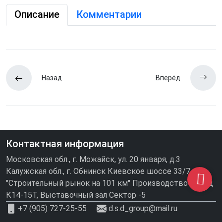
Описание
Комментарии
Назад
Вперёд
Контактная информация
Московская обл., г. Можайск, ул. 20 января, д.3
Калужская обл., г. Обнинск Киевское шоссе 33/7
"Строительный рынок на 101 км" Производство\склад
К14-15Т, Выставочный зал Сектор -5
+7 (905) 727-25-55
d.s.d_group@mail.ru