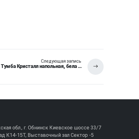
Следующая запись
Тумба Кристалл напольная, бела …
ужская обл., г. Обнинск Киевское шоссе 33/7
ад К14-15Т, Выставочный зал Сектор -5