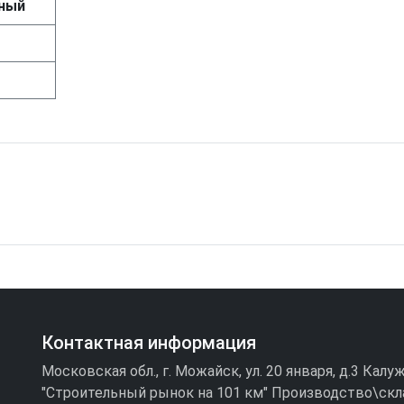
ный
Контактная информация
Московская обл., г. Можайск, ул. 20 января, д.3 Кал
"Строительный рынок на 101 км" Производство\скл