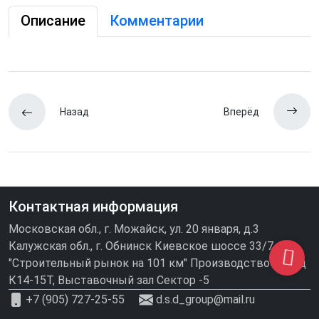
Описание
Комментарии
Назад
Вперёд
Контактная информация
Московская обл., г. Можайск, ул. 20 января, д.3
Калужская обл., г. Обнинск Киевское шоссе 33/7
"Строительный рынок на 101 км" Производство\склад
К14-15Т, Выставочный зал Сектор -5
+7 (905) 727-25-55
d.s.d_group@mail.ru