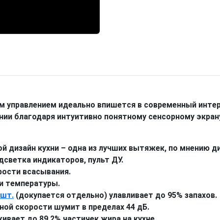
 управлением идеально впишется в современный интер
лении благодаря интуитивно понятному сенсорному экран
й дизайн кухни – одна из лучших вытяжек, по мнению д
дсветка индикаторов, пульт ДУ.
рости всасывания.
 и температуры.
 шт.
(докупается отдельно) улавливает до 95% запахов.
ой скорости шумит в пределах 44 дБ.
ает до 89.2% частичек жира на кухне.