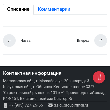
Описание
Комментарии
Назад
Вперёд
Контактная информация
Московская обл., г. Можайск, ул. 20 января, д.3
Калужская обл., г. Обнинск Киевское шоссе 33/7
"Строительный рынок на 101 км" Производство\склад
К14-15Т, Выставочный зал Сектор -5
+7 (905) 727-25-55
d.s.d_group@mail.ru