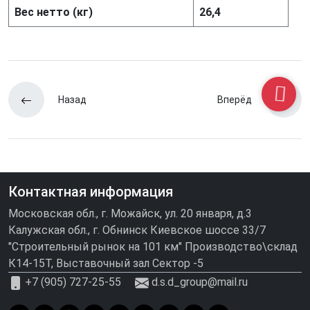
Вес нетто (кг)
26,4
Назад
Вперёд
Контактная информация
Московская обл., г. Можайск, ул. 20 января, д.3
Калужская обл., г. Обнинск Киевское шоссе 33/7
"Строительный рынок на 101 км" Производство\склад
К14-15Т, Выставочный зал Сектор -5
+7 (905) 727-25-55
d.s.d_group@mail.ru